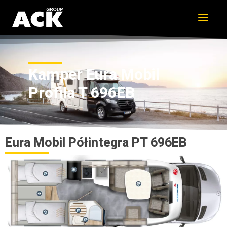
Przejdź
do
treści
Kamper Eura Mobil
Profila T 696EB
Eura Mobil Półintegra PT 696EB