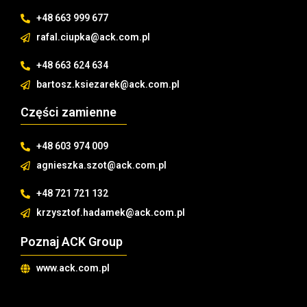
+48 663 999 677
rafal.ciupka@ack.com.pl
+48 663 624 634
bartosz.ksiezarek@ack.com.pl
Części zamienne
+48 603 974 009
agnieszka.szot@ack.com.pl
+48 721 721 132
krzysztof.hadamek@ack.com.pl
Poznaj ACK Group​
www.ack.com.pl